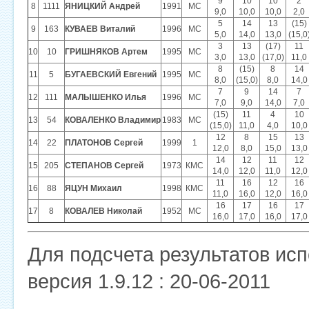
9
10
10
2
8
1111
ЯНИЦКИЙ Андрей
1991
МС
9,0
10,0
10,0
2,0
5
14
13
(15)
9
163
КУВАЕВ Виталий
1996
МС
5,0
14,0
13,0
(15,0
3
13
(17)
11
10
10
ГРИШНЯКОВ Артем
1995
МС
3,0
13,0
(17,0)
11,0
8
(15)
8
14
11
5
БУГАЕВСКИЙ Евгений
1995
МС
8,0
(15,0)
8,0
14,0
7
9
14
7
12
111
МАЛЫШЕНКО Илья
1996
МС
7,0
9,0
14,0
7,0
(15)
11
4
10
13
54
КОВАЛЕНКО Владимир
1983
МС
(15,0)
11,0
4,0
10,0
12
8
15
13
14
22
ПЛАТОНОВ Сергей
1999
1
12,0
8,0
15,0
13,0
14
12
11
12
15
205
СТЕПАНОВ Сергей
1973
КМС
14,0
12,0
11,0
12,0
11
16
12
16
16
88
ЯЦУН Михаил
1998
КМС
11,0
16,0
12,0
16,0
16
17
16
17
17
8
КОВАЛЕВ Николай
1952
МС
16,0
17,0
16,0
17,0
Для подсчета результатов ис
версия 1.9.12 : 20-06-2011