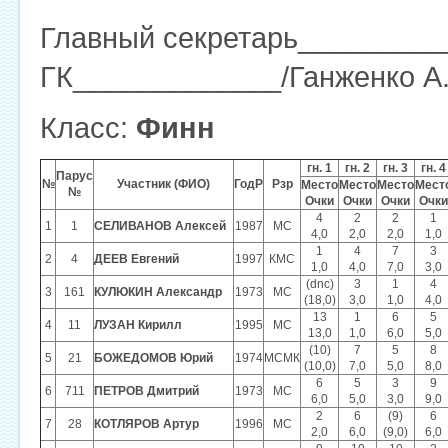
Главный секретарь__________
ГК_____________/Ганженко А.
Класс:
Финн
гн. 1
гн. 2
гн. 3
гн. 4
Парус
№
Участник (ФИО)
ГодР
Рзр
Место
Место
Место
Мест
№
Очки
Очки
Очки
Очки
4
2
2
1
1
1
СЕЛИВАНОВ Алексей
1987
МС
4,0
2,0
2,0
1,0
1
4
7
3
2
4
ДЕЕВ Евгений
1997
КМС
1,0
4,0
7,0
3,0
(dnc)
3
1
4
3
161
КУЛЮКИН Александр
1973
МС
(18,0)
3,0
1,0
4,0
13
1
6
5
4
11
ЛУЗАН Кирилл
1995
МС
13,0
1,0
6,0
5,0
(10)
7
5
8
5
21
БОЖЕДОМОВ Юрий
1974
МСМК
(10,0)
7,0
5,0
8,0
6
5
3
9
6
711
ПЕТРОВ Дмитрий
1973
МС
6,0
5,0
3,0
9,0
2
6
(9)
6
7
28
КОТЛЯРОВ Артур
1996
МС
2,0
6,0
(9,0)
6,0