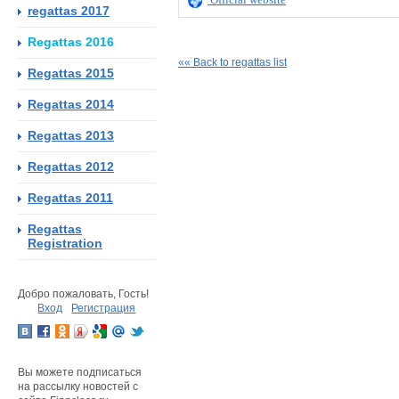
regattas 2017
Regattas 2016
«« Back to regattas list
Regattas 2015
Regattas 2014
Regattas 2013
Regattas 2012
Regattas 2011
Regattas
Registration
Добро пожаловать, Гость!
Вход
Регистрация
Вы можете подписаться
на рассылку новостей с