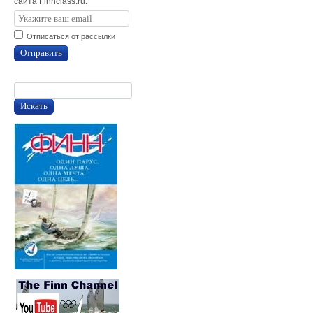
сайта Finnclass.ru.
Отписаться от рассылки
Отправить
Искать