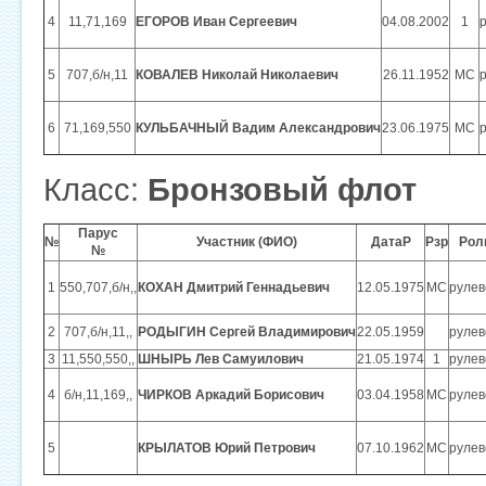
4
11,71,169
ЕГОРОВ Иван Сергеевич
04.08.2002
1
5
707,б/н,11
КОВАЛЕВ Николай Николаевич
26.11.1952
МС
6
71,169,550
КУЛЬБАЧНЫЙ Вадим Александрович
23.06.1975
МС
Класс:
Бронзовый флот
Парус
№
Участник (ФИО)
ДатаР
Рзр
Рол
№
1
550,707,б/н,,
КОХАН Дмитрий Геннадьевич
12.05.1975
МС
рулев
2
707,б/н,11,,
РОДЫГИН Сергей Владимирович
22.05.1959
рулев
3
11,550,550,,
ШНЫРЬ Лев Самуилович
21.05.1974
1
рулев
4
б/н,11,169,,
ЧИРКОВ Аркадий Борисович
03.04.1958
МС
рулев
5
КРЫЛАТОВ Юрий Петрович
07.10.1962
МС
рулев