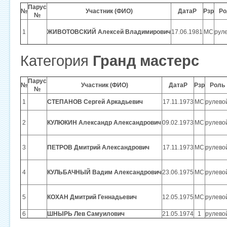
Парус
№
Участник (ФИО)
ДатаР
Рзр
Ро
№
1
ЖИВОТОВСКИЙ Алексей Владимирович
17.06.1981
МС
рул
Категория
Гранд мастерс
Парус
№
Участник (ФИО)
ДатаР
Рзр
Роль
№
1
СТЕПАНОВ Сергей Аркадьевич
17.11.1973
МС
рулево
2
КУЛЮКИН Александр Александрович
09.02.1973
МС
рулево
3
ПЕТРОВ Дмитрий Александрович
17.11.1973
МС
рулево
4
КУЛЬБАЧНЫЙ Вадим Александрович
23.06.1975
МС
рулево
5
КОХАН Дмитрий Геннадьевич
12.05.1975
МС
рулево
6
ШНЫРЬ Лев Самуилович
21.05.1974
1
рулево