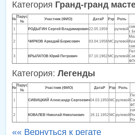
Категория
Гранд-гранд маст
Парус
№
Участник (ФИО)
ДатаР
Рзр
Роль
№
са
1
РОДЫГИН Сергей Владимирович
22.05.1959
рулевой
г. 
Мал
2
ЧИРКОВ Аркадий Борисович
03.04.1958
МС
рулевой
Кра
са
Пет
3
КРЫЛАТОВ Юрий Петрович
07.10.1962
МС
рулевой
Сам
ФПС
Категория:
Легенды
Парус
№
Участник (ФИО)
ДатаР
Рзр
Роль
№
Пе
1
СИВИЦКИЙ Александр Сергеевич
04.03.1950
МС
рулевой
Са
ФП
са
2
КОВАЛЕВ Николай Николаевич
26.11.1952
МС
рулевой
Ро
Ро
«« Вернуться к регате