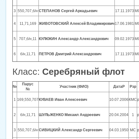
3
550,707,б/н
СТЕПАНОВ Сергей Аркадьевич
17.11.1973
М
4
11,71,169
ЖИВОТОВСКИЙ Алексей Владимирович
17.06.1981
М
5
707,б/н,11
КУЛЮКИН Александр Александрович
09.02.1973
М
6
б/н,11,71
ПЕТРОВ Дмитрий Александрович
17.11.1973
М
Класс:
Серебряный флот
Парус
№
Участник (ФИО)
ДатаР
Рзр
№
1
169,550,707
КУВАЕВ Иван Алексеевич
10.07.2006
КМС
2
б/н,11,71
ШУЛЬЖЕНКО Михаил Андреевич
20.04.2004
1
3
550,707,б/н
СИВИЦКИЙ Александр Сергеевич
04.03.1950
МС