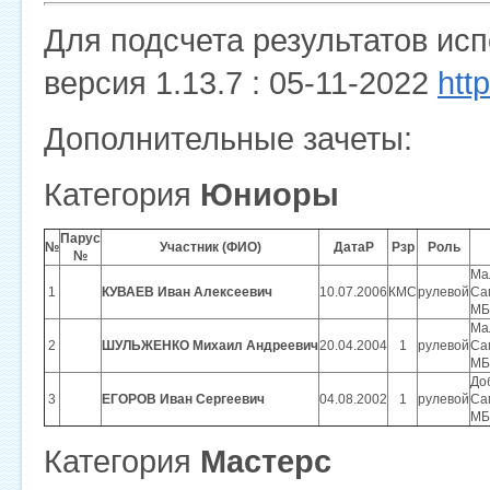
Для подсчета результатов ис
версия 1.13.7 : 05-11-2022
htt
Дополнительные зачеты:
Категория
Юниоры
Парус
№
Участник (ФИО)
ДатаР
Рзр
Роль
№
Мал
1
КУВАЕВ Иван Алексеевич
10.07.2006
КМС
рулевой
Са
МБ
Ма
2
ШУЛЬЖЕНКО Михаил Андреевич
20.04.2004
1
рулевой
Са
МБ
До
3
ЕГОРОВ Иван Сергеевич
04.08.2002
1
рулевой
Са
МБ
Категория
Мастерс