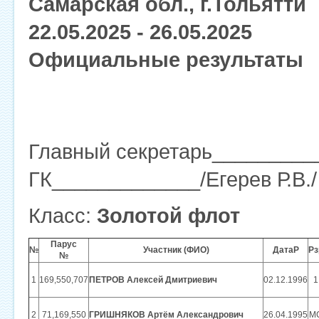
Самарская обл., г.Тольятти
22.05.2025 - 26.05.2025
Официальные результаты
Главный секретарь_________
ГК_____________/Егерев Р.В./
Класс:
Золотой флот
Парус
№
Участник (ФИО)
ДатаР
Рз
№
1
169,550,707
ПЕТРОВ Алексей Дмитриевич
02.12.1996
1
2
71,169,550
ГРИШНЯКОВ Артём Александрович
26.04.1995
М