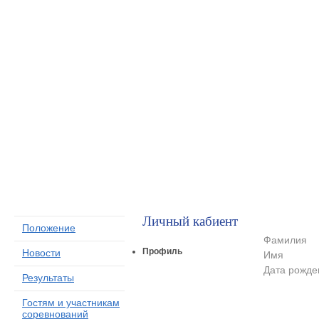
Ассоциация
Класс Финн
Личный кабиент
Положение
Фамилия
Профиль
Новости
Имя
Дата рожде
Результаты
Гостям и участникам
соревнований