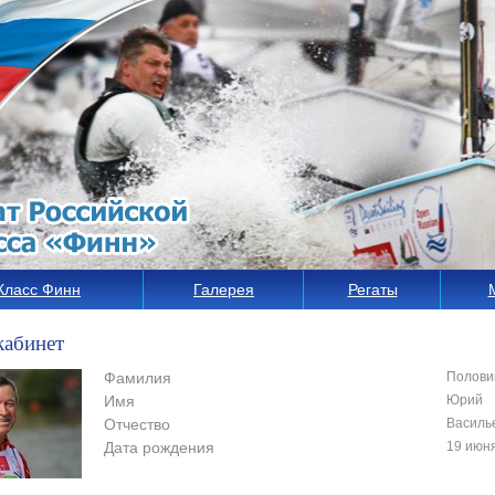
Класс Финн
Галерея
Регаты
кабинет
Фамилия
Полови
Имя
Юрий
Отчество
Василь
Дата рождения
19 июн