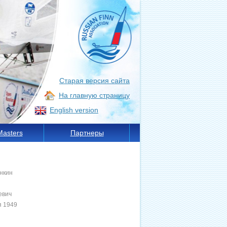
Старая версия сайта
На главную страницу
English version
Masters
Партнеры
нкин
евич
я 1949