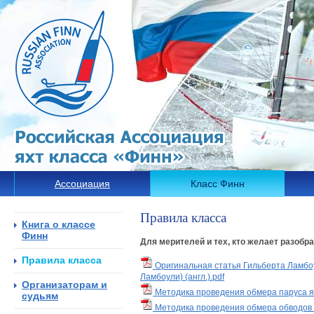
Ассоциация
Класс Финн
Правила класса
Книга о классе
Финн
Для мерителей и тех, кто желает разобр
Правила класса
Оригинальная статья Гильберта Ламбоу
Ламбоули) (англ.).pdf
Организаторам и
Методика проведения обмера паруса яхт
судьям
Методика проведения обмера обводов ко