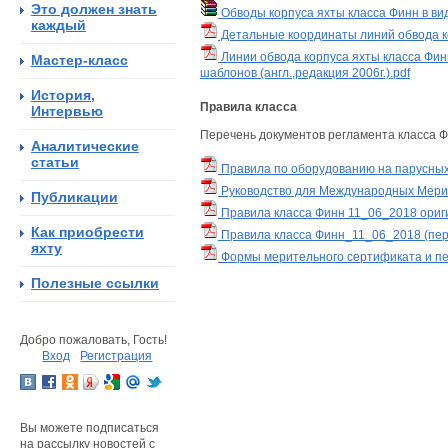
Это должен знать
Обводы корпуса яхты класса Финн в ви
каждый
Детальные координаты линий обвода ко
Линии обвода корпуса яхты класса Фин
Мастер-класс
шаблонов (англ.,редакция 2006г.).pdf
История,
Правила класса
Интервью
Перечень документов регламента класса 
Аналитические
статьи
Правила по оборудованию на парусных
Руководство для Международных Мерите
Публикации
Правила класса Финн 11_06_2018 оригин
Как приобрести
Правила класса Финн_11_06_2018 (пере
яхту
Формы мерительного сертификата и пе
Полезные ссылки
Добро пожаловать, Гость!
Вход
Регистрация
Вы можете подписаться
на рассылку новостей с