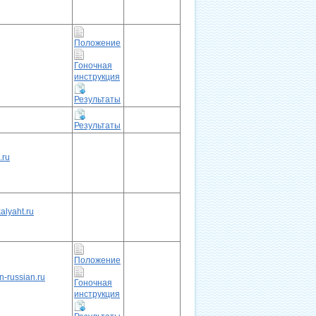
Положение
Гоночная
инструкция
Результаты
Результаты
.ru
alyaht.ru
Положение
n-russian.ru
Гоночная
инструкция