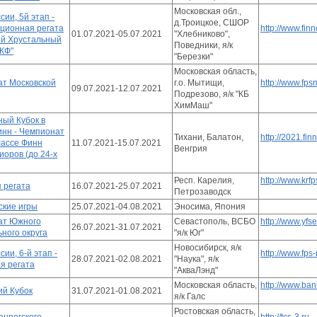
Московская обл.,
сии, 5й этап -
д.Троицкое, СШОР
иционная регата
http://www.finn
01.07.2021-05.07.2021
"Хлебниково",
й Хрустальный
Поведники, я/к
КФ"
"Березки"
Московская область,
т Московской
г.о. Мытищи,
http://www.fps
09.07.2021-12.07.2021
Подрезово, я/к "КБ
ХимМаш"
ый Кубок в
инн - Чемпионат
Тихани, Балатон,
http://2021.fin
лассе Финн
11.07.2021-15.07.2021
Венгрия
иоров (до 24-х
Респ. Карелия,
http://www.krfp
 регата
16.07.2021-25.07.2021
Петрозаводск
кие игры
25.07.2021-04.08.2021
Эносима, Япония
ат Южного
Севастополь, ВСБО
http://www.yfse
26.07.2021-31.07.2021
ного округа
"я/к Юг"
Новосибирск, я/к
сии, 6-й этап -
http://www.fps-
28.07.2021-02.08.2021
"Наука", я/к
я регата
"АкваЛэнд"
Московская область,
http://www.ban
ий Кубок
31.07.2021-01.08.2021
я/к Галс
Ростовская область,