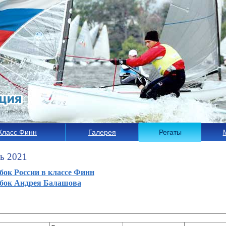
Класс Финн
Галерея
Регаты
ь 2021
бок России в классе Финн
бок Андрея Балашова