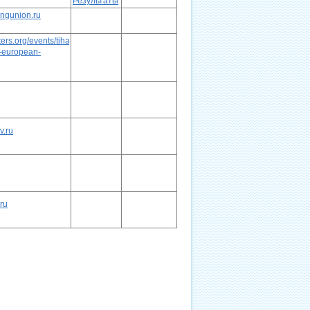
Результаты
lingunion.ru
ters.org/events/tihany-
-european-
v.ru
.ru