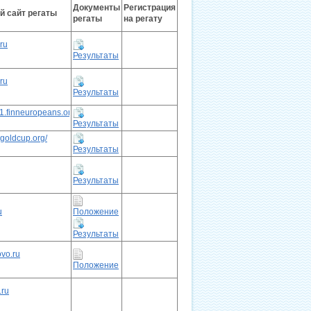
Документы
Регистрация
 сайт регаты
регаты
на регату
.ru
Результаты
.ru
Результаты
21.finneuropeans.org
Результаты
ngoldcup.org/
Результаты
Результаты
u
Положение
Результаты
vo.ru
Положение
.ru