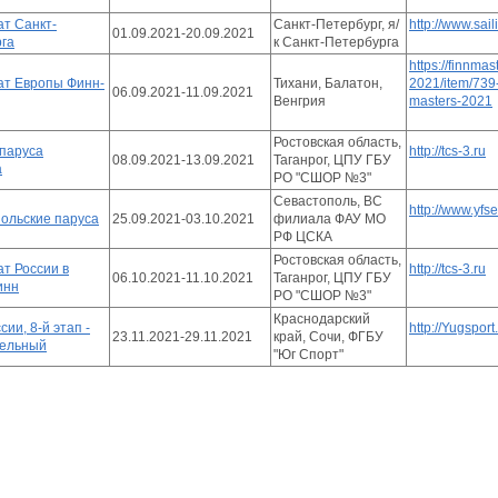
т Санкт-
Санкт-Петербург, я/
http://www.sai
01.09.2021-20.09.2021
га
к Санкт-Петербурга
https://finnmas
т Европы Финн-
Тихани, Балатон,
2021/item/739
06.09.2021-11.09.2021
Венгрия
masters-2021
Ростовская область,
паруса
http://tcs-3.ru
08.09.2021-13.09.2021
Таганрог, ЦПУ ГБУ
а
РО "СШОР №3"
Севастополь, ВС
http://www.yfse
ольские паруса
25.09.2021-03.10.2021
филиала ФАУ МО
РФ ЦСКА
Ростовская область,
т России в
http://tcs-3.ru
06.10.2021-11.10.2021
Таганрог, ЦПУ ГБУ
инн
РО "СШОР №3"
Краснодарский
сии, 8-й этап -
http://Yugsport
23.11.2021-29.11.2021
край, Сочи, ФГБУ
тельный
"Юг Спорт"