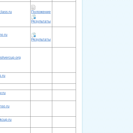
class.ru
Положение
Результаты
mo.ru
Результаты
nsilvercup.org
s.ru
v.ru
nso.ru
kcup.ru