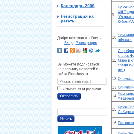
Календарь 2009
Кубок Рос
XIII Трад
9
Регистрация на
"Открыты
регаты
Кубок МА
Чемпиона
10
Добро пожаловать, Гость!
области
Вход
Регистрация
Серебрян
классе Ф
11
Мира в к
Вы можете подписаться
среди юн
на рассылку новостей с
лет)
сайта Finnclass.ru.
12
Онежская
13
Олимпийс
Отписаться от рассылки
Чемпион
Отправить
14
Федераль
Кубок Рос
15
Сибирска
Искать
16
Банковск