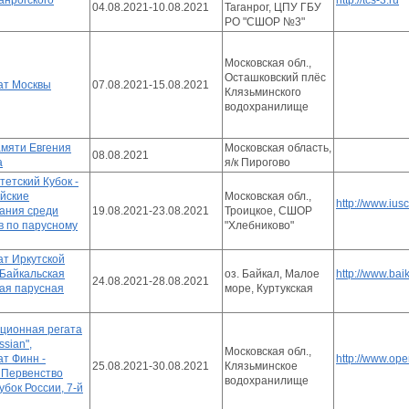
анрогского
http://tcs-3.ru
04.08.2021-10.08.2021
Таганрог, ЦПУ ГБУ
РО "СШОР №3"
Московская обл.,
Осташковский плёс
ат Москвы
07.08.2021-15.08.2021
Клязьминского
водохранилище
амяти Евгения
Московская область,
08.08.2021
а
я/к Пирогово
тетский Кубок -
йские
Московская обл.,
http://www.iusc
ания среди
19.08.2021-23.08.2021
Троицкое, СШОР
в по парусному
"Хлебниково"
т Иркутской
"Байкальская
оз. Байкал, Малое
http://www.baik
24.08.2021-28.08.2021
ая парусная
море, Куртукская
иционная регата
sian",
Московская обл.,
т Финн -
http://www.ope
25.08.2021-30.08.2021
Клязьминское
 Первенство
водохранилище
убок России, 7-й