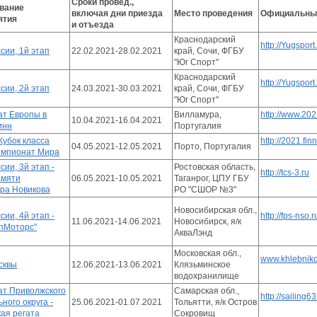
Сроки провед.,
вание
включая дни приезда
Место проведения
Официальный
ятия
и отъезда
Краснодарский
http://Yugsport
сии, 1й этап
22.02.2021-28.02.2021
край, Сочи, ФГБУ
"Юг Спорт"
Краснодарский
http://Yugsport
сии, 2й этап
24.03.2021-30.03.2021
край, Сочи, ФГБУ
"Юг Спорт"
т Европы в
Вилламура,
http://www.20
10.04.2021-16.04.2021
инн
Португалия
Кубок класса
http://2021.fin
04.05.2021-12.05.2021
Порто, Португалия
емпионат Мира
сии, 3й этап -
Ростовская область,
http://tcs-3.ru
амяти
06.05.2021-10.05.2021
Таганрог, ЦПУ ГБУ
ра Новикова
РО "СШОР №3"
Новосибирская обл.,
сии, 4й этап -
http://fps-nso.r
11.06.2021-14.06.2021
Новосибирск, я/к
опМоторс"
АкваЛэнд
Московская обл.,
www.khlebniko
сквы
12.06.2021-13.06.2021
Клязьминское
водохранилище
т Приволжского
Самарская обл.,
http://sailing63
ного округа -
25.06.2021-01.07.2021
Тольятти, я/к Остров
ая регата
Сокровищ