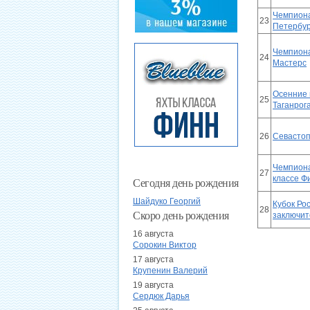
Чемпиона
23
Петербур
Чемпиона
24
Мастерс
Осенние 
25
Таганрог
26
Севастоп
Чемпиона
27
классе Ф
Сегодня день рождения
Шайдуко Георгий
Кубок Рос
28
Скоро день рождения
заключи
16 августа
Сорокин Виктор
17 августа
Крупенин Валерий
19 августа
Сердюк Дарья