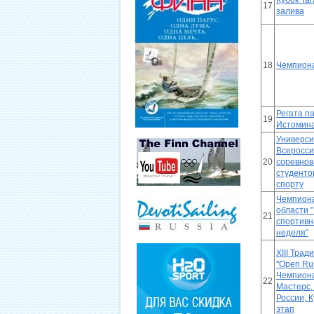
Кубок Таг
17
залива
18
Чемпион
Регата п
19
Истомин
Универси
Всеросси
20
соревнов
студенто
спорту
Чемпиона
области 
21
спортивн
неделя"
XIII Трад
"Open Rus
Чемпиона
22
Мастерс,
России, К
этап