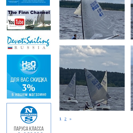
1
2
»