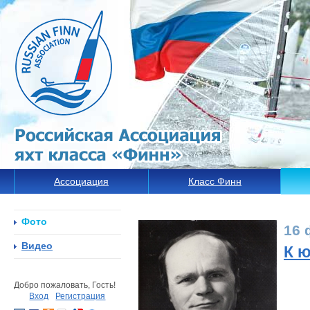
Ассоциация
Класс Финн
Фото
16 
Видео
К 
Добро пожаловать, Гость!
Вход
Регистрация