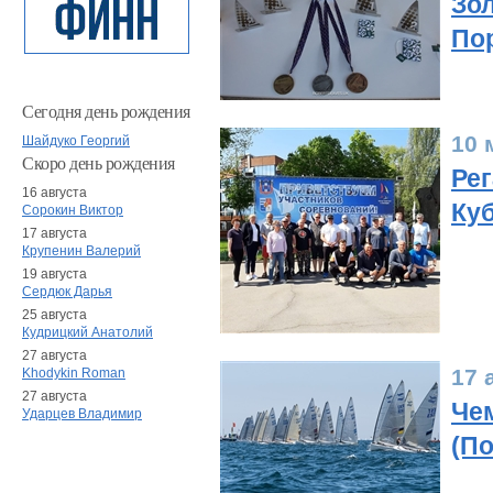
Зол
Пор
Сегодня день рождения
10 
Шайдуко Георгий
Скоро день рождения
Рег
16 августа
Куб
Сорокин Виктор
17 августа
Крупенин Валерий
19 августа
Сердюк Дарья
25 августа
Кудрицкий Анатолий
27 августа
17 
Khodykin Roman
27 августа
Че
Ударцев Владимир
(По