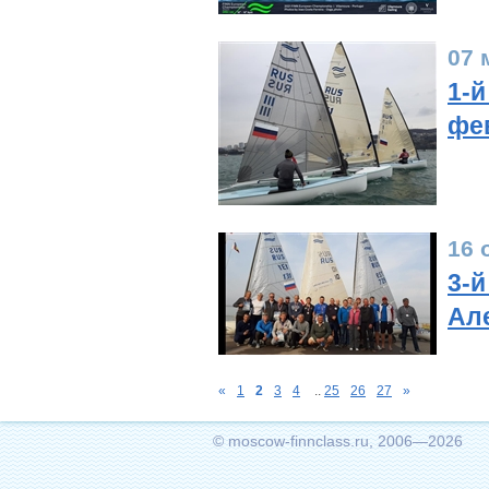
07 
1-й
фе
16 
3-й
Ал
«
1
2
3
4
..
25
26
27
»
© moscow-finnclass.ru, 2006—2026