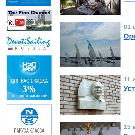
01 
Ope
11 
Ус
15 