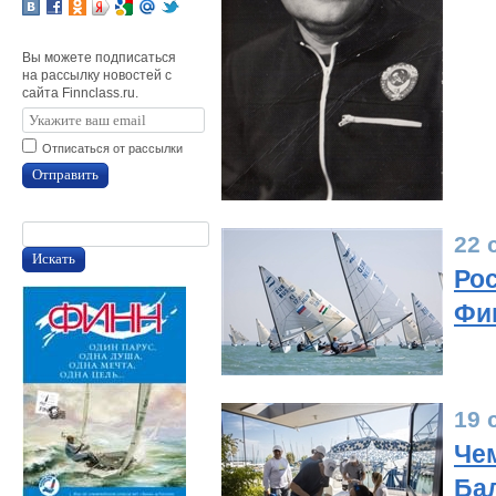
Вы можете подписаться
на рассылку новостей с
сайта Finnclass.ru.
Отписаться от рассылки
Отправить
22 
Искать
Ро
Фи
19 
Че
Бал