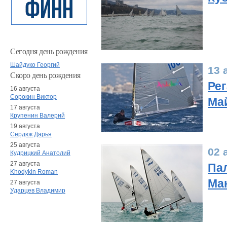
Сегодня день рождения
Шайдуко Георгий
13 
Скоро день рождения
Ре
16 августа
Сорокин Виктор
Май
17 августа
Крупенин Валерий
19 августа
Сердюк Дарья
25 августа
02 
Кудрицкий Анатолий
27 августа
Пал
Khodykin Roman
Ма
27 августа
Ударцев Владимир