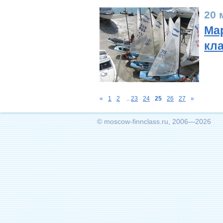
20 
Мар
кл
«
1
2
..
23
24
25
26
27
»
© moscow-finnclass.ru, 2006—2026