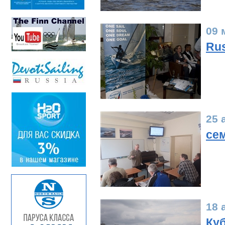
09 
Rus
25 
сем
18 
Куб