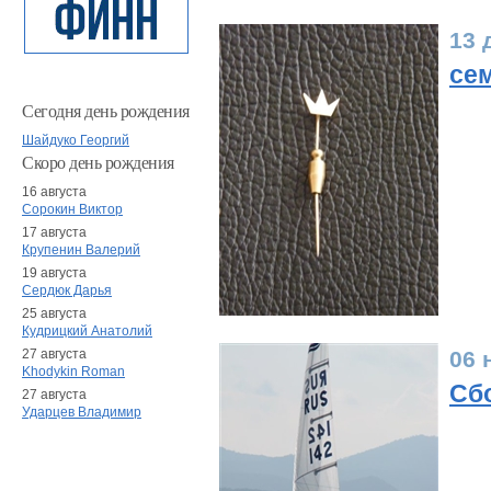
13 
сем
Сегодня день рождения
Шайдуко Георгий
Скоро день рождения
16 августа
Сорокин Виктор
17 августа
Крупенин Валерий
19 августа
Сердюк Дарья
25 августа
Кудрицкий Анатолий
27 августа
06 
Khodykin Roman
Сбо
27 августа
Ударцев Владимир