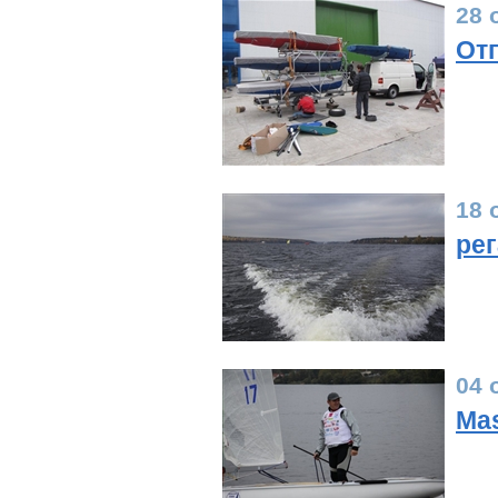
28 
От
18 
рег
04 
Mas