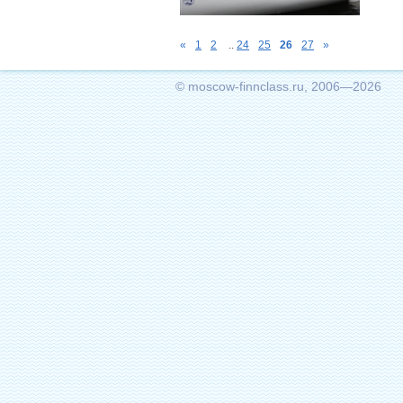
«
1
2
..
24
25
26
27
»
© moscow-finnclass.ru, 2006—2026